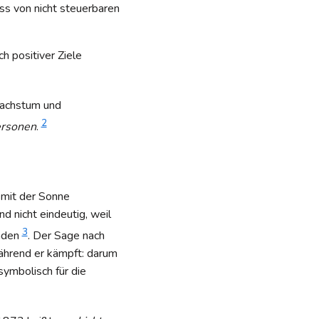
ss von nicht steuerbaren
h positiver Ziele
Wachstum und
2
ersonen
.
 mit der Sonne
d nicht eindeutig, weil
3
inden
. Der Sage nach
während er kämpft: darum
ymbolisch für die