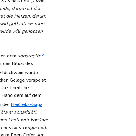
 1873 heißt es:
„Licht
iede, darum ist der
net die Herzen, darum
will getheilt werden,
reude will genossen
5
Eber, dem
sónargǫltr
ar das Ritual des
Wildschwein wurde
chen Gelage verspeist,
te, feierliche
er Hand dem auf dem
In der
Heiðreks-Saga
óta at sónarblóti.
inn í höll fyrir konúng;
hans ok strengja heit.
 beim Eber-Opfer. Am