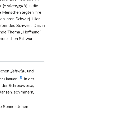
r (=
sónargǫltr
) in die
ie Menschen legten ihre
en ihren Schwur). Hier
lebendes Schwein. Das in
ende Thema „Hoffnung“
eidnischen Schwur-
chen ‚
jehwla
-‚ und
8
er+Januar“.
. In der
n der Schreibweise,
‚glänzen, schimmern,
ie Sonne stehen