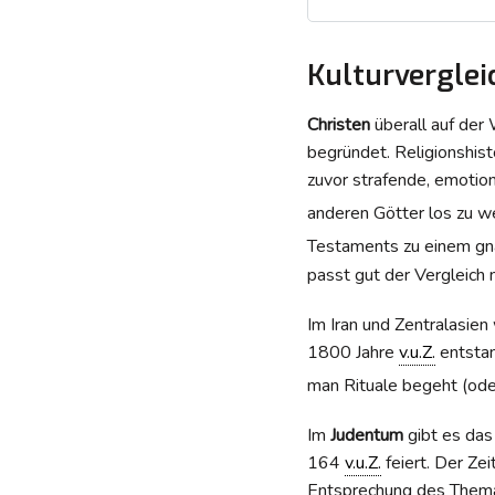
Kulturverglei
Christen
überall auf der 
begründet. Religionshis
zuvor strafende, emotion
anderen Götter los zu w
Testaments zu einem gn
passt gut der Vergleich
Im Iran und Zentralasien
1800 Jahre
v.u.Z.
entstan
man Rituale begeht (od
Im
Judentum
gibt es das 
164
v.u.Z.
feiert. Der Zei
Entsprechung des Themas