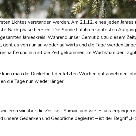
ersten Lichtes verstanden werden. Am 21.12. eines jeden Jahres 
gste Nachtphase herrscht. Die Sonne hat ihren spätesten Aufgang
 gesamten Jahreskreis. Während unser Gemüt bis zu diesem Zeit
t, geht es von nun an wieder aufwärts und die Tage werden länge
ahreshälfte und nun ist die Zeit gekommen, im Wachstum der Tagp
kann man die Dunkelheit der letzten Wochen gut annehmen, ohne
en die Tage nun wieder länger.
nnieren wir über die Zeit seit Samain und wie es uns ergangen is
d unsere Gedanken und Gespräche begleitet – ist der Begriff „Ho