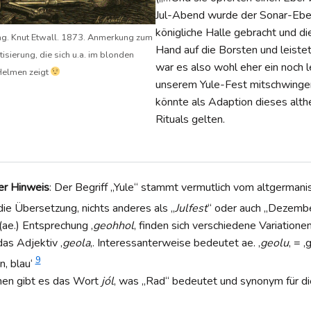
Jul-Abend wurde der Sonar-Ebe
königliche Halle gebracht und d
ung. Knut Etwall. 1873. Anmerkung zum
Hand auf die Borsten und leistet
sierung, die sich u.a. im blonden
war es also wohl eher ein noch 
Helmen zeigt
unserem Yule-Fest mitschwing
könnte als Adaption dieses alth
Rituals gelten.
er Hinweis
: Der Begriff „Yule“ stammt vermutlich vom altgermanis
die Übersetzung, nichts anderes als „
Julfest
“ oder auch „Dezemb
(ae.) Entsprechung ‚
geohhol
‚ finden sich verschiedene Variatione
as Adjektiv ‚
geola
‚. Interessanterweise bedeutet ae. ‚
geolu
‚ = 
9
n, blau‘
hen gibt es das Wort
jól
, was „Rad“ bedeutet und synonym für d