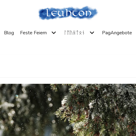
Blog
Feste Feiern
ᛚᛖᚢᚺᛏᛟᚾ
PagAngebote