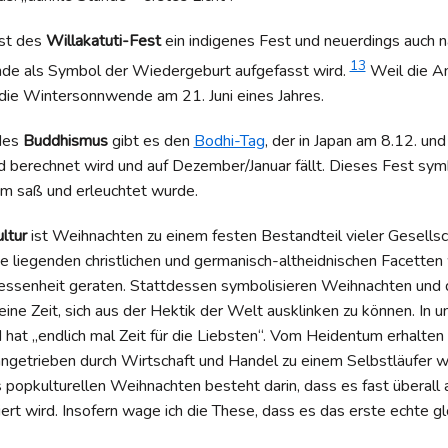
ist des
Willakatuti-Fest
ein indigenes Fest und neuerdings auch na
13
e als Symbol der Wiedergeburt aufgefasst wird.
Weil die An
 die Wintersonnwende am 21. Juni eines Jahres.
des
Buddhismus
gibt es den
Bodhi-Tag
, der in Japan am 8.12. und
berechnet wird und auf Dezember/Januar fällt. Dieses Fest symbo
m saß und erleuchtet wurde.
ultur
ist Weihnachten zu einem festen Bestandteil vieler Gesell
 liegenden christlichen und germanisch-altheidnischen Facetten 
essenheit geraten. Stattdessen symbolisieren Weihnachten und d
eine Zeit, sich aus der Hektik der Welt ausklinken zu können. In 
d hat „endlich mal Zeit für die Liebsten“. Vom Heidentum erhalten
angetrieben durch Wirtschaft und Handel zu einem Selbstläufer w
popkulturellen Weihnachten besteht darin, dass es fast überall a
rt wird. Insofern wage ich die These, dass es das erste echte glo