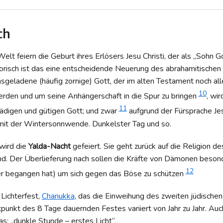
ch
Welt feiern die Geburt ihres Erlösers Jesu Christi, der als „Sohn 
torisch ist das eine entscheidende Neuerung des abrahamitische
sgeladene (häufig zornige) Gott, der im alten Testament noch all
10
erden und um seine Anhängerschaft in die Spur zu bringen
, wi
11
ädigen und gütigen Gott; und zwar
aufgrund der Fürsprache Jes
 mit der Wintersonnwende. Dunkelster Tag und so.
 wird die
Yalda-Nacht
gefeiert. Sie geht zurück auf die Religion de
d. Der Überlieferung nach sollen die Kräfte von Dämonen besond
12
er begangen hat) um sich gegen das Böse zu schützen
Lichterfest,
Chanukka
, das die Einweihung des zweiten jüdische
tpunkt des 8 Tage dauernden Festes variiert von Jahr zu Jahr. Auch
: „dunkle Stunde – erstes Licht“.