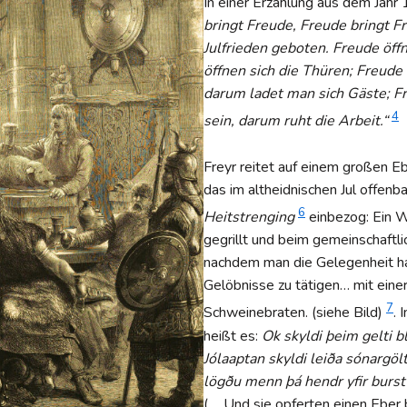
In einer Erzählung aus dem Jahr
bringt Freude, Freude bringt Fr
Julfrieden geboten. Freude öff
öffnen sich die Thüren; Freude 
darum ladet man sich Gäste; F
4
sein, darum ruht die Arbeit.“
Freyr reitet auf einem großen 
das im altheidnischen Jul offenb
6
Heitstrenging
einbezog: Ein 
gegrillt und beim gemeinschaftli
nachdem man die Gelegenheit hat
Gelöbnisse zu tätigen… mit ein
7
Schweinebraten. (siehe Bild)
. 
heißt es:
Ok skyldi þeim gelti bl
Jólaaptan skyldi leiða sónargölt
lögðu menn þá hendr yfir burst 
(„…Und sie opferten einen Eber