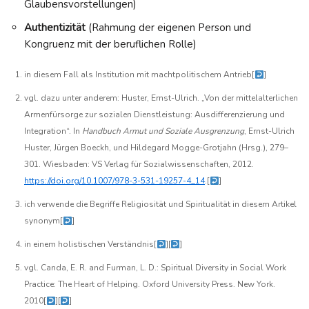
Glaubensvorstellungen)
Authentizität
(Rahmung der eigenen Person und
Kongruenz mit der beruflichen Rolle)
in diesem Fall als Institution mit machtpolitischem Antrieb
[
]
vgl. dazu unter anderem: Huster, Ernst-Ulrich. „Von der mittelalterlichen
Armenfürsorge zur sozialen Dienstleistung: Ausdifferenzierung und
Integration“. In
Handbuch Armut und Soziale Ausgrenzung
, Ernst-Ulrich
Huster, Jürgen Boeckh, und Hildegard Mogge-Grotjahn (Hrsg.), 279–
301. Wiesbaden: VS Verlag für Sozialwissenschaften, 2012.
https://doi.org/10.1007/978-3-531-19257-4_14
.
[
]
ich verwende die Begriffe Religiosität und Spiritualität in diesem Artikel
synonym
[
]
in einem holistischen Verständnis
[
][
]
vgl. Canda, E. R. and Furman, L. D.: Spiritual Diversity in Social Work
Practice: The Heart of Helping. Oxford University Press. New York.
2010
[
][
]