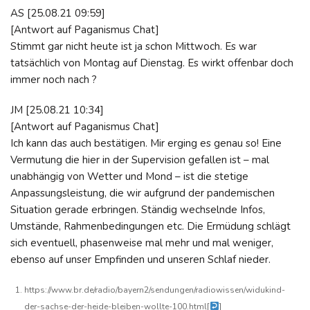
AS [25.08.21 09:59]
[Antwort auf Paganismus Chat]
Stimmt gar nicht heute ist ja schon Mittwoch. Es war
tatsächlich von Montag auf Dienstag. Es wirkt offenbar doch
immer noch nach ?
JM [25.08.21 10:34]
[Antwort auf Paganismus Chat]
Ich kann das auch bestätigen. Mir erging es genau so! Eine
Vermutung die hier in der Supervision gefallen ist – mal
unabhängig von Wetter und Mond – ist die stetige
Anpassungsleistung, die wir aufgrund der pandemischen
Situation gerade erbringen. Ständig wechselnde Infos,
Umstände, Rahmenbedingungen etc. Die Ermüdung schlägt
sich eventuell, phasenweise mal mehr und mal weniger,
ebenso auf unser Empfinden und unseren Schlaf nieder.
https://www.br.de/radio/bayern2/sendungen/radiowissen/widukind-
der-sachse-der-heide-bleiben-wollte-100.html
[
]